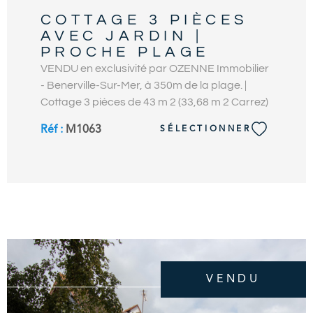
COTTAGE 3 PIÈCES
AVEC JARDIN |
PROCHE PLAGE
VENDU en exclusivité par OZENNE Immobilier
- Benerville-Sur-Mer, à 350m de la plage. |
Cottage 3 pièces de 43 m 2 (33,68 m 2 Carrez)
à rénover avec vaste jardin privatif d’env. 110
Réf :
M1063
SÉLECTIONNER
m 2 plein Sud. Réparti sur 3 niveaux, ce
cottage offre au rez-de-chaussée, un séjour
avec cheminée et kitchenette ouvrant sur le
jardin ensoleillé. À l'étage, 1 chambre, une
salle de bains et wc indépendants. Au dernier
étage, 1 petite chambre sous combles.
Rénovation à prévoir. À l’extérieur, agréable
jardin clos privatif avec terrasse entretenu par
la copropriété. Une place de parking privative
VENDU
complète ce bien. Située dans une petite
copropriété, à quelques pas des commerces,