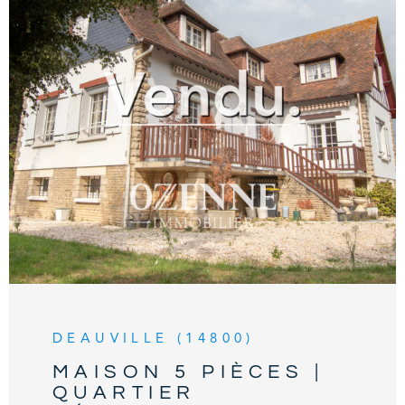
de la plage et à seulement 1,5 km du centre-
ville de Deauville. À seulement 350m, l a plage
est accessible par un agréable chemin
piétonnier. OZENNE Immobilier, Votre Agence
Immobilière en bord de mer. Contact Exclusif :
VOIR LE BIEN
02.31.81.05.05. Les informations sur les risques
auxquels ce bien est exposé sont disponibles
sur le site Géorisques
DEAUVILLE (14800)
MAISON 5 PIÈCES |
QUARTIER