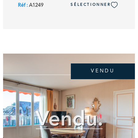
balcons profitant d'une double exposition Sud
Réf :
A1249
SÉLECTIONNER
et Ouest et d'un aperçu mer. Cet appartement
en duplex comprend, une pièce à vivre
lumineuse de 29 m2 se prolongeant par deux
balcons, une cuisine ouverte aménagée et
équipée. À l’étage un palier dessert, une belle
chambre avec placard et une salle de
douches avec wc. Au deuxième et dernier
étage d’une résidence de standing avec
ascenseur. Cave et parking extérieur privatifs.
VENDU
Emplacement calme et privilégié à proximité
immédiate du bord de mer et quelques pas de
la promenade des planches de Deauville.
Premiers commerces à 150m, centre-ville de
Deauville à 2km. OZENNE Immobilier, Votre
Agence Immobilière en bord de mer. Contact
Exclusif : 02.31.81.05.05.
VOIR LE BIEN