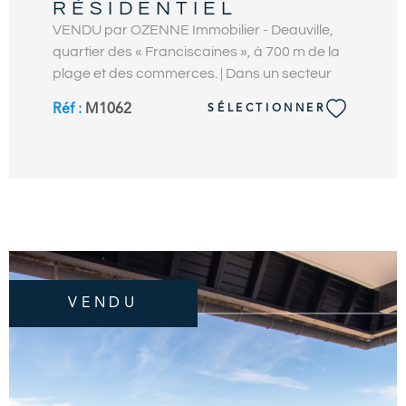
RÉSIDENTIEL
VENDU par OZENNE Immobilier - Deauville,
quartier des « Franciscaines », à 700 m de la
plage et des commerces. | Dans un secteur
résidentiel calme, maison 5 pièces à rénover
Réf :
M1062
SÉLECTIONNER
d'env. 150 m2 bâtie sur 3 niveaux avec jardin
et garage. De bonne construction et offrant
des espaces de vie confortables, la maison
comprend au rez-de-chaussée, une entrée,
un séjour-salon lumineux avec cheminée
ouvrant sur la terrasse exposée Sud, une
cuisine aménagée indépendante, 1 vaste
chambre avec accès terrasse, une salle de
bains, cellier et wc indépendants. À l’étage, un
VENDU
palier dessert, 1 suite parentale avec dressing
pouvant être aménagé en chambre, 1 vaste
chambre, une salle de bains avec douche et
baignoire, wc indépendants. En demi sous-sol,
3 pièces pouvant être transformées en