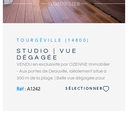
TOURGÉVILLE (14800)
STUDIO | VUE
DÉGAGÉE
VENDU en exclusivité par OZENNE Immobilier
- Aux portes de Deauville, idéalement situé à
300 m de la plage. | Belle vue dégagée pour
cet appartement de 32 m2 avec vaste
Réf :
A1242
SÉLECTIONNER
balcon-terrasse exposé Sud, à proximité
immédiate des commerces et de la plage.
Bénéficiant d’une vue dégagée depuis le
dernier étage, ce vaste studio offre une entrée
avec placard, une pièce à vivre lumineuse
ouvrante sur le balcon-terrasse de 11 m2, une