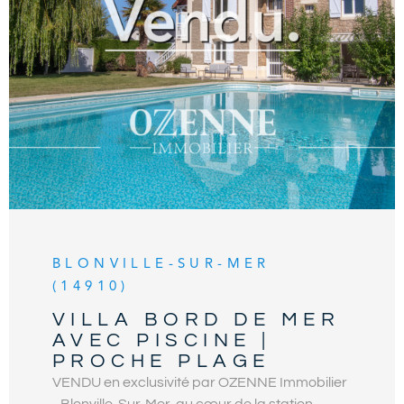
les risques auxquels ce bien est exposé sont
disponibles sur le site Géorisques
VOIR LE BIEN
BLONVILLE-SUR-MER
(14910)
VILLA BORD DE MER
AVEC PISCINE |
PROCHE PLAGE
VENDU en exclusivité par OZENNE Immobilier