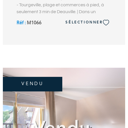
- Tourgeville, plage et commerces à pied, à
seulement 3 min de Deauville. | Dans un
quartier résidentiel recherché, maison de
Réf :
M1066
SÉLECTIONNER
plain-pied d’env. 90 m2 avec jardin exposé
Sud et garage. La maison comprend un
séjour-salon avec véranda ouvrant sur la
terrasse, une cuisine aménagée équipée, 3
chambres, une salle de douches, wc
indépendants, buanderie-chaufferie. La
maison est équipée d’une pompe à chaleur,
d’un chauffe-eau solaire et de fenêtres double
vitrage avec volets électriques. Bâtie sur un
VENDU
terrain plat de 540 m2 avec jardin, garage,
abris de jardin et emplacements de
stationnement extérieur. Situation idéale dans
un quartier calme, à 350 m des commerces,
800 m de Deauville et de la plage. OZENNE
Immobilier, Votre Agence Immobilière en bord