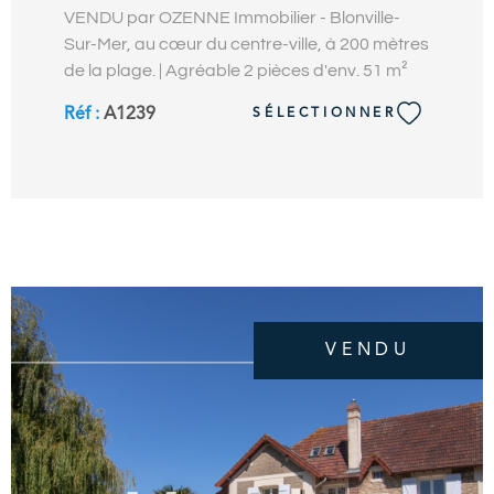
VENDU par OZENNE Immobilier - Blonville-
Sur-Mer, au cœur du centre-ville, à 200 mètres
de la plage. | Agréable 2 pièces d'env. 51 m²
avec balcon-terrasse plein Sud bénéficiant
Réf :
A1239
SÉLECTIONNER
d’une vue dégagée. Il offre, une entrée avec
placard, un séjour-salon ouvrant sur le
balcon-terrasse avec vue, une cuisine
aménagée équipée, 1 chambre avec placard
et balcon, 1 salle de douches et wc
indépendants. Une cave et un parking
extérieur privatif complètent ce bien. En étage
élevé d’une résidence avec ascenseur
idéalement située dans un environnement
VENDU
calme, à quelques pas de la plage, des
commerces, restaurants et loisirs. Proximité
immédiate de Deauville. OZENNE Immobilier,
Votre Agence Immobilière en bord de mer.
Contact : 02.31.81.05.05. Les informations sur