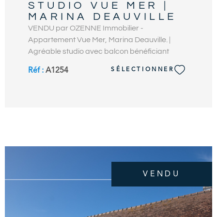
STUDIO VUE MER |
MARINA DEAUVILLE
VENDU par OZENNE Immobilier -
Appartement Vue Mer, Marina Deauville. |
Agréable studio avec balcon bénéficiant
d'une belle vue dégagée sur la mer et le
Réf :
A1254
SÉLECTIONNER
bassin de plaisance de Deauville. En bon état,
cet appartement d’environ 24 m2 comprend,
une entrée avec placards, une pièce à vivre
avec balcon orientée Sud-Ouest, une
kitchenette aménagée avec coin repas, salle
de bains et wc indépendants. Vue dégagée en
étage élevé d'une résidence rénovée avec
ascenseur, accessible à pied depuis la gare. À
seulement 600m de la plage et du centre-ville.
VENDU
À découvrir avec votre Agence OZENNE
Immobilier. OZENNE Immobilier, Votre Agence
Immobilière en bord de mer. Contact :
02.31.81.05.05