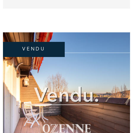
agréable 2 pièces offre une entrée avec
placard, un séjour-salon lumineux ouvrant sur
le balcon-terrasse, une cuisine indépendante
aménagée équipée, 1 chambre spacieuse
avec balcon, une salle de douches et wc
indépendants. Un parking privatif en sous-sol
et une cave complètent ce bien. Résidence de
VENDU
bon standing avec ascenseur et gardien, à
quelques pas des commerces et de la plage
de Deauville. OZENNE Immobilier, Votre
Agence Immobilière en bord de mer. Contact
Exclusif : 02.31.81.05.05.
VOIR LE BIEN