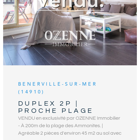
de mer. Contact Exclusif : 02.31.81.05.05. Les
VOIR LE BIEN
informations sur les risques auxquels ce bien
est exposé sont disponibles sur le site
Géorisques
BENERVILLE-SUR-MER
(14910)
DUPLEX 2P |
PROCHE PLAGE
VENDU en exclusivité par OZENNE Immobilier
- À 200m de la plage des Ammonites. |
Agréable 2 pièces d'environ 45 m2 au sol avec