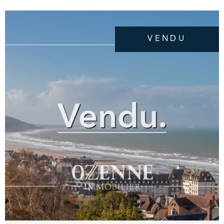
cuisine indépendante aménagée équipée,
une salle de bains avec wc. 1 Cave complète
ce bien. Résidence de bon standing avec
VENDU
ascenseur et gardien, à quelques pas des
commerces et de la plage de Deauville.
OZENNE Immobilier, Votre Agence
Immobilière en bord de mer. Contact Exclusif :
02.31.81.05.05.
VOIR LE BIEN