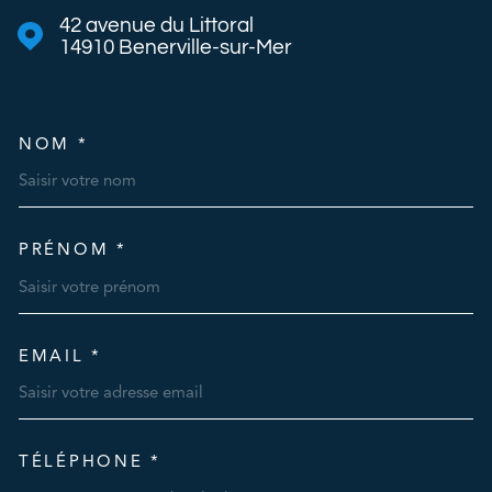
42 avenue du Littoral
14910
Benerville-sur-Mer
NOM *
TRAD_MELTEM_VOSCOORDO
PRÉNOM *
EMAIL *
TÉLÉPHONE *