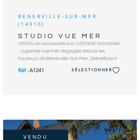
BENERVILLE-SUR-MER
(14910)
STUDIO VUE MER
VENDU en exclusivité par OZENNE Immobilier
- Superbe vue mer dégagée depuis les
hauteurs de Benerville-Sur-Mer. | Bénéficiant
d’une belle vue mer, ce studio offre une entrée,
Réf :
A1241
SÉLECTIONNER
une pièce de vie avec kitchenette ouvrante sur
le balcon vue mer, une salle de douches avec
wc. Une place de parking extérieure privative
complète ce bien. Cave commune dans la
résidence. Idéal pied à terre en bord de mer
ou investissement locatif. Ravalement en
cours, voté et payé. Environnement calme à 5
min de Deauville et seulement 1km de la plage
et des commerces. OZENNE Immobilier, Votre
VENDU