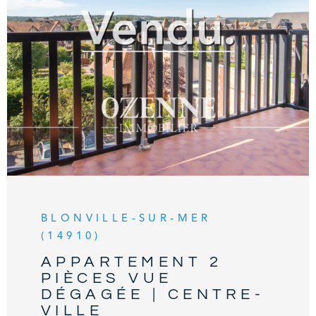
habitable, double garage. Terrain de 655 m2
avec jardin arboré exposé Sud et
VOIR LE BIEN
emplacement de stationnement. OZENNE
Immobilier, Votre Agence Immobilière en bord
de mer. Contact : 02.31.81.05.05.
BLONVILLE-SUR-MER
(14910)
APPARTEMENT 2
PIÈCES VUE
DÉGAGÉE | CENTRE-
VILLE