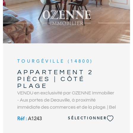
TOURGÉVILLE (14800)
APPARTEMENT 2
PIÈCES | CÔTÉ
PLAGE
VENDU en exclusivité par OZENNE Immobilier
- Aux portes de Deauville, à proximité
immédiate des commerces et de la plage. | Bel
appartement de 55 m2 en bon état avec
Réf :
A1243
SÉLECTIONNER
balcon-terrasse exposé Sud-Ouest,
idéalement situé à 300 m de la plage. Cet