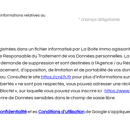
 informations relatives au
* champs obligatoires
registrées dans un fichier informatisé par La Boite Immo agissa
te Responsable du Traitement de vos Données personnelles. La ba
 demande de suppression et sont destinées à l'Agence / au Rése
ffacement, d’opposition, de limitation et de portabilité de vos d
u. Consultez le site
https://cnil.fr/fr
pour plus d’informations sur
 Libertés » ne sont pas respectés, vous pouvez adresser une réc
octel », sur laquelle vous pouvez vous inscrire ici :
https://www.
rire de Données sensibles dans le champ de saisie libre.
onfidentialité
et es
Conditions d'utilisation
de Google s'applique