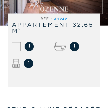
RECHERCHER
ALERTE E
RÉF :
A1242
APPARTEMENT 32.65
CONTAC
M²
1
1
1