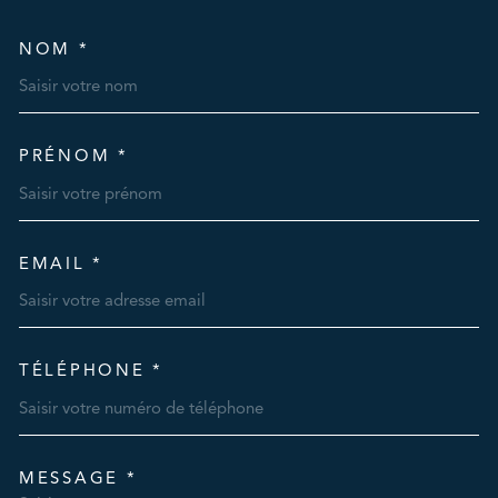
NOM *
TRAD_MELTEM_VOSCOORDO
PRÉNOM *
EMAIL *
TÉLÉPHONE *
MESSAGE *
TRAD_MELTEM_VOREDEMAN