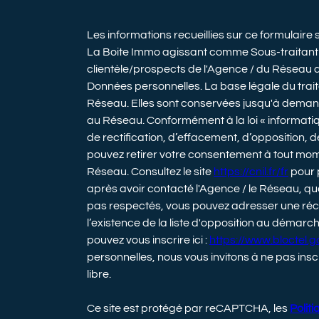
Les informations recueillies sur ce formulaire
La Boite Immo agissant comme Sous-traitant d
clientèle/prospects de l'Agence / du Réseau 
Données personnelles. La base légale du traite
Réseau. Elles sont conservées jusqu'à demand
au Réseau. Conformément à la loi « informatiqu
de rectification, d’effacement, d’opposition, d
pouvez retirer votre consentement à tout mom
Réseau. Consultez le site
https://cnil.fr/fr
pour p
après avoir contacté l'Agence / le Réseau, que
pas respectés, vous pouvez adresser une réc
l’existence de la liste d'opposition au démarc
pouvez vous inscrire ici :
https://www.bloctel.go
personnelles, nous vous invitons à ne pas ins
libre.
Ce site est protégé par reCAPTCHA, les
Politi