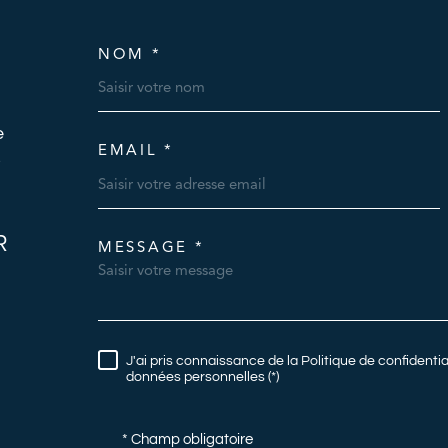
NOM *
TRAD_MELTEM_VOSC
e
EMAIL *
s
R
MESSAGE *
TRAD_MELTEM_VORE
J'ai pris connaissance de la Politique de confidenti
RÈGLEMENTATION
données personnelles (*)
* Champ obligatoire