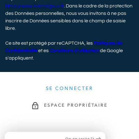
https://www.bloctel.gouv.fr
. Dans le cadre de la protection
des Données personnelles, nous vous invitons à ne pas
inscrire de Données sensibles dans le champ de saisie
libre.
Ce site est protégé par reCAPTCHA, les
Politiques de
Confidentialité
et es
Conditions d'utilisation
de Google
s'appliquent.
SE CONNECTER
ESPACE PROPRIÉTAIRE
ADHÉRENTS
On en reste là