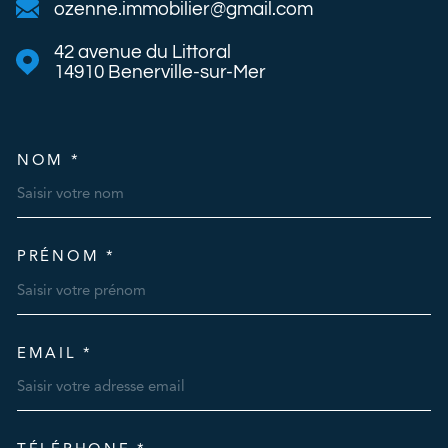
ozenne.immobilier@gmail.com
42 avenue du Littoral
14910
Benerville-sur-Mer
NOM *
TRAD_MELTEM_VOSCOORDO
PRÉNOM *
EMAIL *