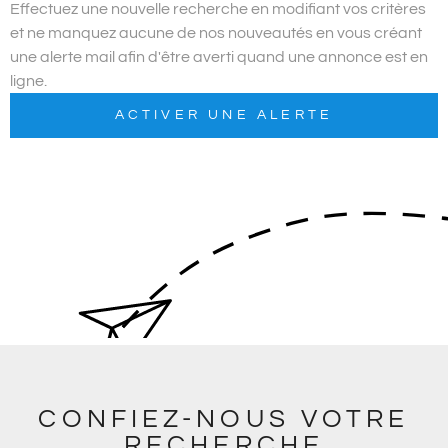
PLUS DE CRITÈRES
Effectuez une nouvelle recherche en modifiant vos critères
et ne manquez aucune de nos nouveautés en vous créant
Pièces
ALERTE E
RECHERCHER
une alerte mail afin d'être averti quand une annonce est en
PIÈCES
ligne.
RÉFÉRENCE
ACTIVER UNE ALERTE
CONTAC
CRITÈRES
SUPPLÉMENTAIRES
Piscine
Parking
Terrasse
CONFIEZ-NOUS VOTRE
RECHERCHE