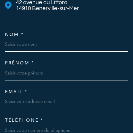
42 avenue du Littoral
14910
Benerville-sur-Mer
NOM *
TRAD_MELTEM_VOSCOORDO
PRÉNOM *
EMAIL *
TÉLÉPHONE *