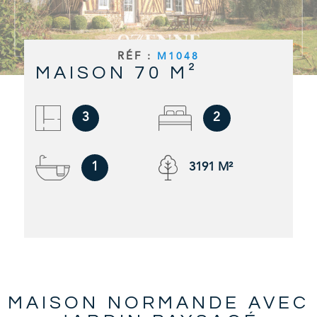
RECHERCHER
ALERTE E
RÉF :
M1048
MAISON 70 M²
CONTAC
3
2
1
3191 M²
MAISON NORMANDE AVEC