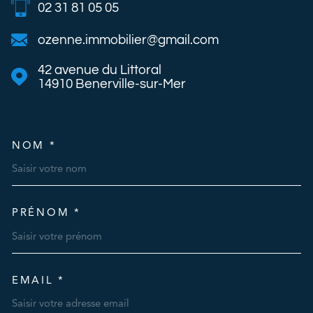
02 31 81 05 05
ozenne.immobilier@gmail.com
42 avenue du Littoral
14910
Benerville-sur-Mer
NOM *
TRAD_MELTEM_VOSCOORDO
PRÉNOM *
EMAIL *