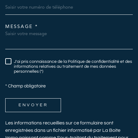
MESSAGE *
TRAD_MELTEM_VOREDEMAN
J'ai pris connaissance de la Politique de confidentialité et des
RÈGLEMENTATION
informations relatives au traitement de mes données
personnelles (*)
* Champ obligatoire
ENVOYER
Les informations recueillies sur ce formulaire sont
enregistrées dans un fichier informatisé par La Boite
Immo agissant comme Sous-traitant du traitement pour