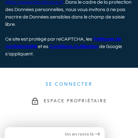
https://www.bloctel.gouv.fr
. Dans le cadre de la protection
des Données personnelles, nous vous invitons à ne pas
inscrire de Données sensibles dans le champ de saisie
libre.
Ce site est protégé par reCAPTCHA, les
Politiques de
Confidentialité
et es
Conditions d'utilisation
de Google
s'appliquent.
SE CONNECTER
ESPACE PROPRIÉTAIRE
ADHÉRENTS
On en reste là