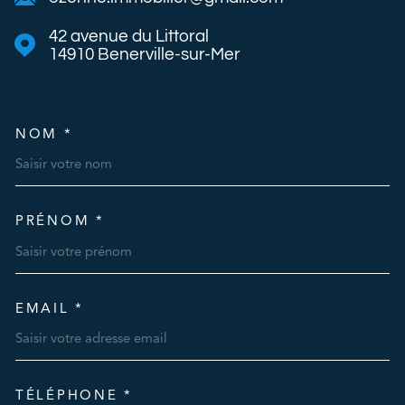
42 avenue du Littoral
14910
Benerville-sur-Mer
NOM *
TRAD_MELTEM_VOSCOORDO
PRÉNOM *
EMAIL *
TÉLÉPHONE *