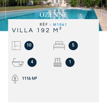
RECHERCHER
ALERTE E
RÉF :
M1061
VILLA 192 M²
CONTAC
10
5
4
1
1116 M²