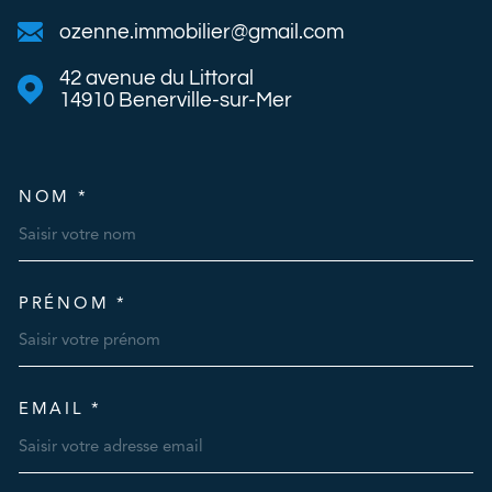
ozenne.immobilier@gmail.com
42 avenue du Littoral
14910
Benerville-sur-Mer
NOM *
TRAD_MELTEM_VOSCOORDO
PRÉNOM *
EMAIL *