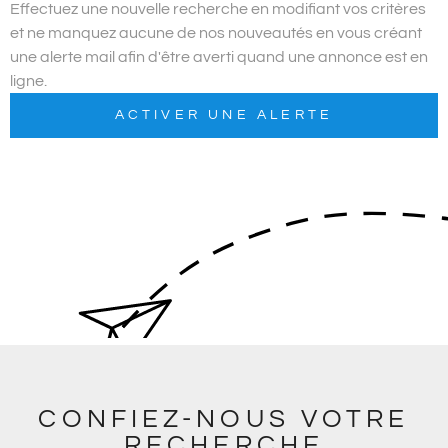
PLUS DE CRITÈRES
Effectuez une nouvelle recherche en modifiant vos critères
et ne manquez aucune de nos nouveautés en vous créant
Pièces
ALERTE E
RECHERCHER
une alerte mail afin d'être averti quand une annonce est en
PIÈCES
ligne.
RÉFÉRENCE
ACTIVER UNE ALERTE
CONTAC
CRITÈRES
SUPPLÉMENTAIRES
Piscine
Parking
Terrasse
CONFIEZ-NOUS VOTRE
RECHERCHE