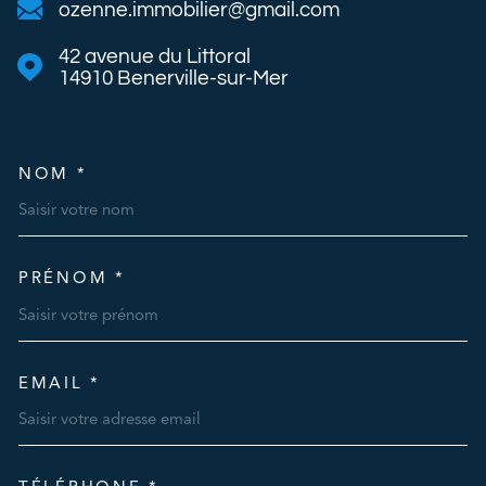
ozenne.immobilier@gmail.com
42 avenue du Littoral
14910
Benerville-sur-Mer
NOM *
TRAD_MELTEM_VOSCOORDO
PRÉNOM *
EMAIL *