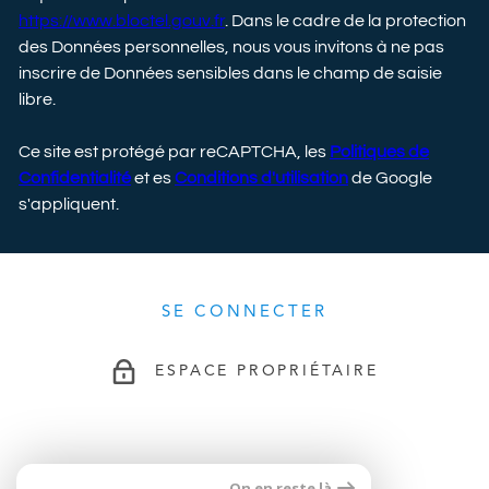
https://www.bloctel.gouv.fr
. Dans le cadre de la protection
des Données personnelles, nous vous invitons à ne pas
inscrire de Données sensibles dans le champ de saisie
libre.
Ce site est protégé par reCAPTCHA, les
Politiques de
Confidentialité
et es
Conditions d'utilisation
de Google
s'appliquent.
SE CONNECTER
ESPACE PROPRIÉTAIRE
ADHÉRENTS
On en reste là