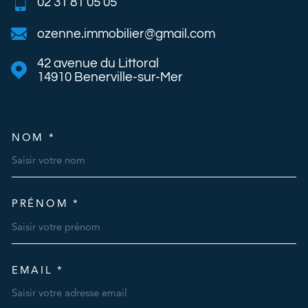
02 31 81 05 05
ozenne.immobilier@gmail.com
42 avenue du Littoral
14910
Benerville-sur-Mer
NOM *
TRAD_MELTEM_VOSCOORDO
PRÉNOM *
EMAIL *