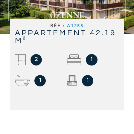
RECHERCHER
ALERTE E
RÉF :
A1255
APPARTEMENT 42.19
CONTAC
M²
2
1
1
1