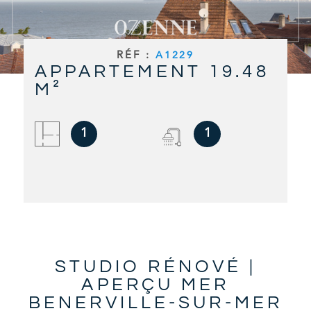
RECHERCHER
ALERTE E
RÉF :
A1229
APPARTEMENT 19.48
CONTAC
M²
1
1
STUDIO RÉNOVÉ |
APERÇU MER
BENERVILLE-SUR-MER