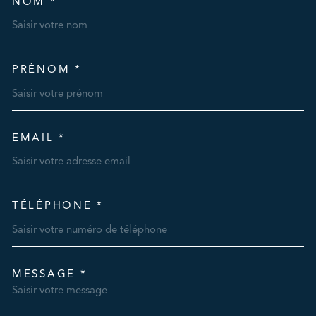
NOM *
TRAD_MELTEM_VOSCOORDO
PRÉNOM *
EMAIL *
TÉLÉPHONE *
MESSAGE *
TRAD_MELTEM_VOREDEMAN