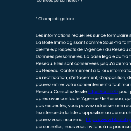
données personnelles (*)
* Champ obligatoire
Les informations recueillies sur ce formulaire
La Boite Immo agissant comme Sous-traitant d
clientèle/prospects de l'Agence / du Réseau 
Données personnelles. La base légale du traite
Réseau. Elles sont conservées jusqu'à demand
au Réseau. Conformément à la loi « informatiqu
de rectification, d’effacement, d’opposition, d
pouvez retirer votre consentement à tout mom
Réseau. Consultez le site
https://cnil.fr/fr
pour p
après avoir contacté l'Agence / le Réseau, que
pas respectés, vous pouvez adresser une réc
l’existence de la liste d'opposition au démarc
pouvez vous inscrire ici :
https://www.bloctel.go
personnelles, nous vous invitons à ne pas ins