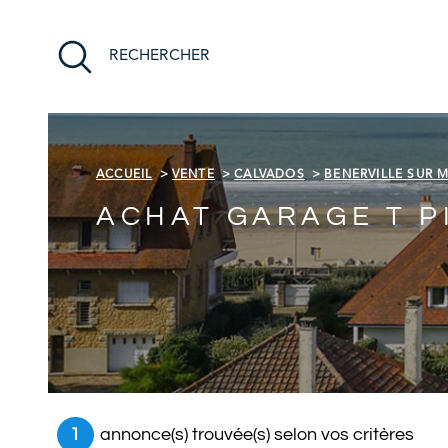
Aller
Aller
Aller
Aller
à
à
au
au
RECHERCHER
:
la
menu
contenu
recherche
principal
ACCUEIL
VENTE
CALVADOS
BENERVILLE SUR 
ACHAT GARAGE T P
1
annonce(s) trouvée(s) selon vos critères