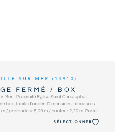
ALERTE E-M
CONTACT
ILLE-SUR-MER (14910)
GE FERMÉ / BOX
ur Mer - Proximité Eglise Saint Christophe |
 box, facile d'accès. Dimensions intérieures :
 m / profondeur 5,00 m / hauteur 2,20 m. Porte
geur : 2,60m / hauteur : 2,20m. OZENNE
SÉLECTIONNER
 Votre Agence Immobilière en bord de mer.
.31.81.05.05.