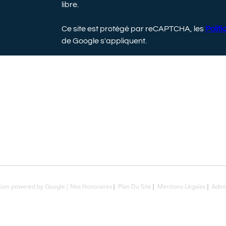
libre.
Ce site est protégé par reCAPTCHA, les
Politi
de Google s'appliquent.
ction powered by Google |
Nos Honoraires
Plan Du Site
Mentions Légales
Admi