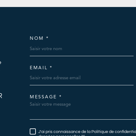
NOM *
TRAD_MELTEM_VOSC
e
EMAIL *
s
R
MESSAGE *
TRAD_MELTEM_VORE
J'ai pris connaissance de la Politique de confidenti
RÈGLEMENTATION