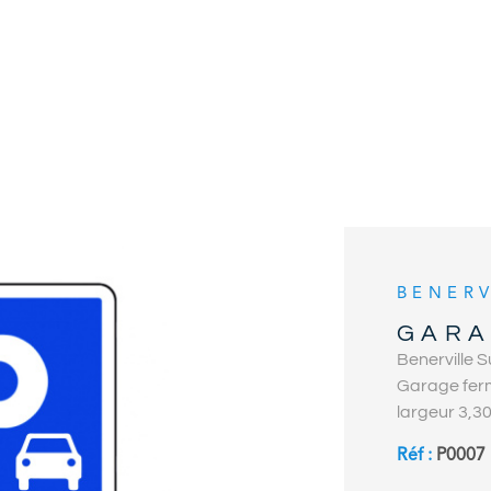
BENERV
GARA
Benerville S
Garage fermé
largeur 3,30
LE BIEN
entrée : lar
Réf :
P0007
Immobilier,
Contact : 02