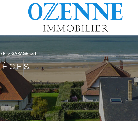
MER
GARAGE
T
IÈCES