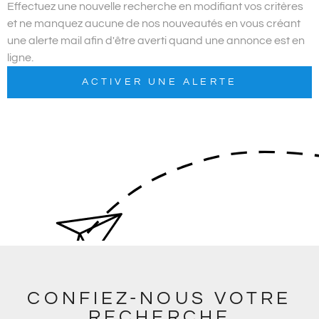
PLUS DE CRITÈRES
Effectuez une nouvelle recherche en modifiant vos critères
et ne manquez aucune de nos nouveautés en vous créant
Pièces
ALERTE E
RECHERCHER
une alerte mail afin d'être averti quand une annonce est en
PIÈCES
ligne.
RÉFÉRENCE
ACTIVER UNE ALERTE
CONTAC
CRITÈRES
SUPPLÉMENTAIRES
Piscine
Parking
Terrasse
CONFIEZ-NOUS VOTRE
RECHERCHE