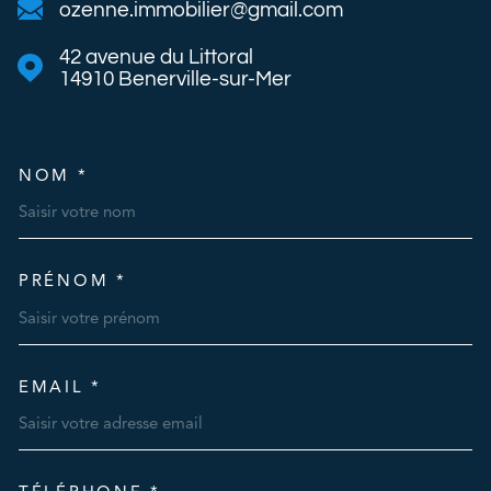
ozenne.immobilier@gmail.com
42 avenue du Littoral
14910
Benerville-sur-Mer
NOM *
TRAD_MELTEM_VOSCOORDO
PRÉNOM *
EMAIL *