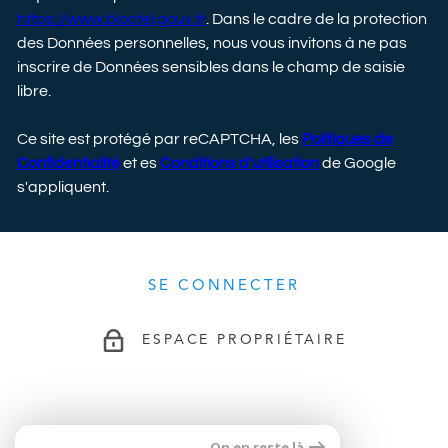
https://www.bloctel.gouv.fr
. Dans le cadre de la protection
des Données personnelles, nous vous invitons à ne pas
inscrire de Données sensibles dans le champ de saisie
libre.
Ce site est protégé par reCAPTCHA, les
Politiques de
Confidentialité
et es
Conditions d'utilisation
de Google
s'appliquent.
SE CONNECTER
ESPACE PROPRIÉTAIRE
ADHÉRENTS
On en reste là